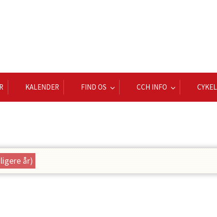
R
KALENDER
FIND OS
CCH INFO
CYKE
dligere år)