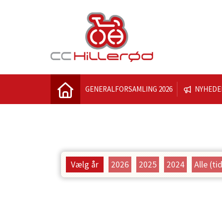
GENERALFORSAMLING 2026
NYHEDE
Vælg år
2026
2025
2024
Alle (ti