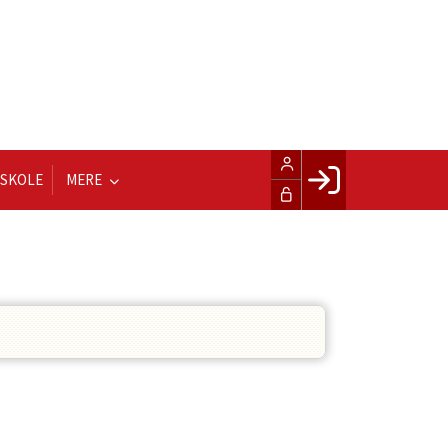
LSKOLE
MERE
Facebook login
Husk mig
Glemt password
Opret profil
LOG IND