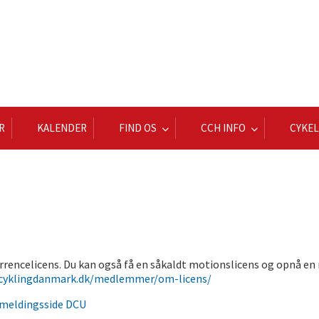
R
KALENDER
FIND OS
CCH INFO
CYKE
urrencelicens. Du kan også få en såkaldt motionslicens og opnå en 
.cyklingdanmark.dk/medlemmer/om-licens/
lmeldingsside DCU