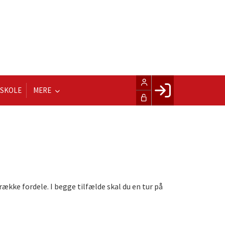
LSKOLE
MERE
Facebook login
Husk mig
Glemt password
Opret profil
LOG IND
række fordele. I begge tilfælde skal du en tur på