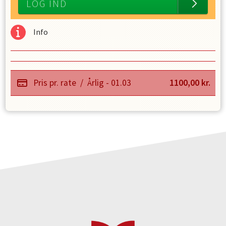
LOG IND
Info
Pris pr. rate
/
Årlig - 01.03
1100,00
kr.