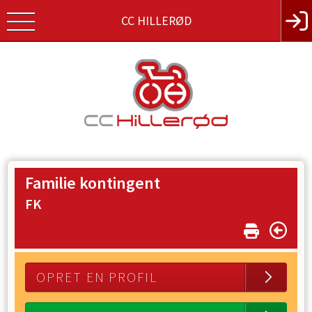
CC HILLERØD
Familie kontingent
FK
OPRET EN PROFIL