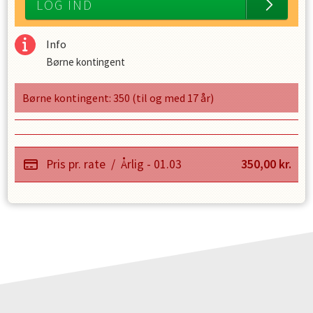
LOG IND
Info
Børne kontingent
Børne kontingent: 350 (til og med 17 år)
Pris pr. rate
/
Årlig - 01.03
350,00
kr.