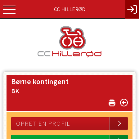
CC HILLERØD
Børne kontingent
BK
OPRET EN PROFIL